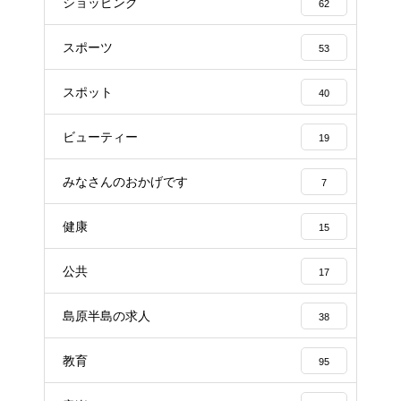
ショッピング
62
スポーツ
53
スポット
40
ビューティー
19
みなさんのおかげです
7
健康
15
公共
17
島原半島の求人
38
教育
95