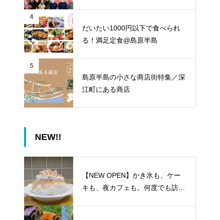
4
だいたい1000円以下で食べられ
る！満足定食@島原半島
5
島原半島の小さな商店街特集／深
江町にある商店
NEW!!
【NEW OPEN】かき氷も、ケー
キも、夜カフェも。何度でも訪れ
たくなる「REO」