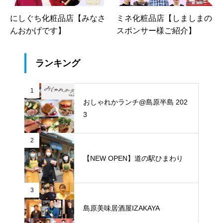
にしぐち化粧品店【みなさ
ミネ化粧品店【しましまの
んおかげです】
スポンサー様ご紹介】
ランキング
1
おしゃれかランチ@島原半島 202
3
2
【NEW OPEN】道の駅ひまわり
3
島原美味居酒屋IZAKAYA