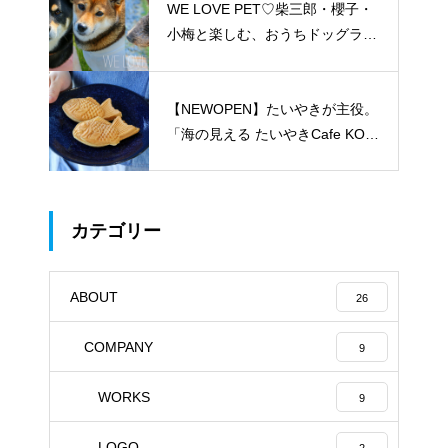
WE LOVE PET♡柴三郎・櫻子・
小梅と楽しむ、おうちドッグラン
のある暮らし
【NEWOPEN】たいやきが主役。
「海の見える たいやきCafe KOM
ACHI」
カテゴリー
ABOUT
26
COMPANY
9
WORKS
9
LOGO
2