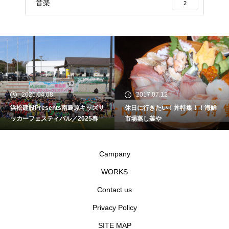
音楽
2
2025.04.08
2017.07.12
浜松建設Presents南島原キッズサ
休日に行きたい！丼特集！！海鮮
ッカーフェスティバル／2025春
市場蒸し釜や
Campany
WORKS
Contact us
Privacy Policy
SITE MAP