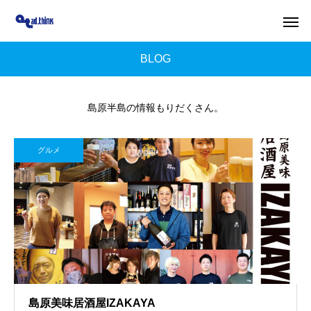
BLOG
島原半島の情報もりだくさん。
グルメ
島原美味居酒屋IZAKAYA