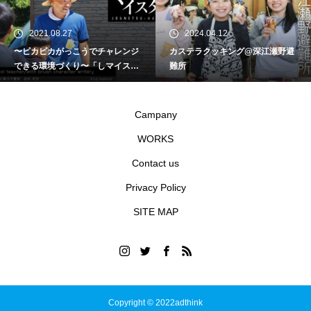
2021.08.27
2024.04.12
〜ピカピカがっこうでチャレンジ
カステラクッキング@深江瀬野避
できる環境づくり〜「しマイスタ
難所
ー」第20弾（学校講師・筆文字書
家／岩村考治）
Campany
WORKS
Contact us
Privacy Policy
SITE MAP
Copyright © 2022adthink