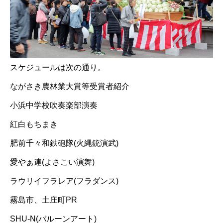
スケジュールは次の通り。
ながさき農林業大賞等受賞者紹介
小浜中学校吹奏楽部演奏
紅白もちまき
肥前千々和鉄砲隊(火縄銃演武)
愛やぁ連(よさこい演舞)
ラウリイフラレア(フラダンス)
霧島市、土庄町PR
SHU-N(バルーンアート)