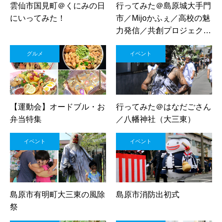
雲仙市国見町＠くにみの日
行ってみた＠島原城大手門
にいってみた！
市／Mijoかふぇ／高校の魅
力発信／共創プロジェクト
／島商ップ／しまばら江戸
グルメ
イベント
祭り
【運動会】オードブル・お
行ってみた＠はなだごさん
弁当特集
／八幡神社（大三東）
イベント
イベント
島原市有明町大三東の風除
島原市消防出初式
祭