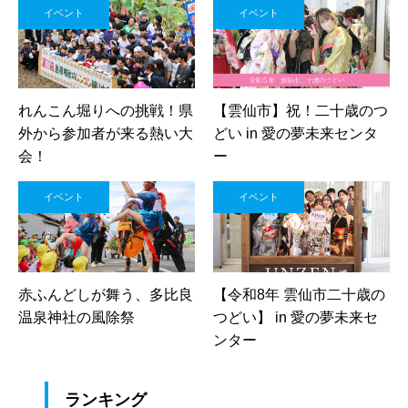
イベント
イベント
れんこん堀りへの挑戦！県
【雲仙市】祝！二十歳のつ
外から参加者が来る熱い大
どい in 愛の夢未来センタ
会！
ー
イベント
イベント
赤ふんどしが舞う、多比良
【令和8年 雲仙市二十歳の
温泉神社の風除祭
つどい】 in 愛の夢未来セ
ンター
ランキング