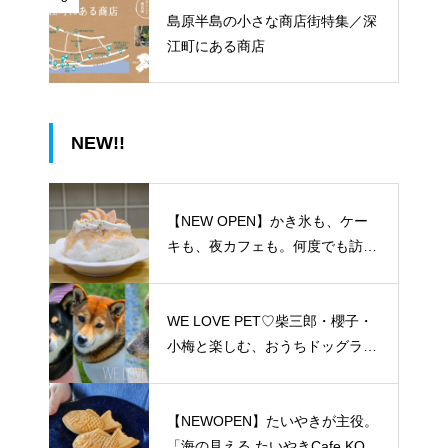
島原半島の小さな商店街特集／深
江町にある商店
NEW!!
【NEW OPEN】かき氷も、ケー
キも、夜カフェも。何度でも訪れ
たくなる「REO」
WE LOVE PET♡柴三郎・櫻子・
小梅と楽しむ、おうちドッグラン
のある暮らし
【NEWOPEN】たいやきが主役。
「海の見える たいやきCafe KOM