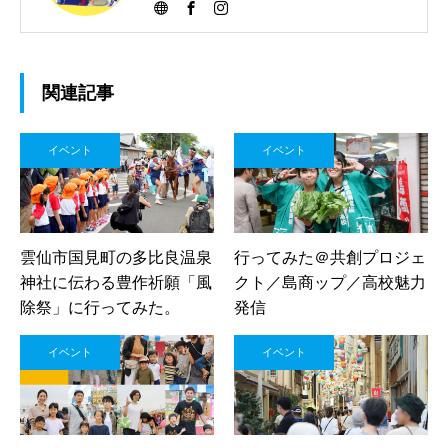
関連記事
イベント
イベント
雲仙市国見町の多比良温泉
行ってみた＠共創プロジェ
神社に伝わる豊作祈願「風
クト／島商ップ／高校魅力
除祭」に行ってみた。
発信
イベント
イベント