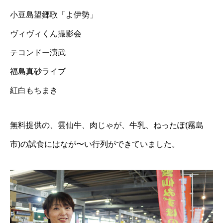
小豆島望郷歌「よ伊勢」
ヴィヴィくん撮影会
テコンドー演武
福島真砂ライブ
紅白もちまき
無料提供の、雲仙牛、肉じゃが、牛乳、ねったぽ(霧島
市)の試食にはなが〜い行列ができていました。