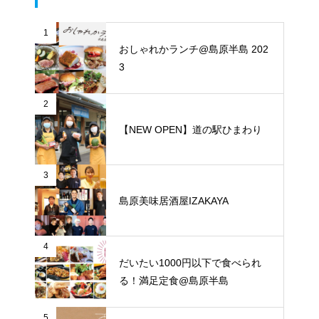
1
おしゃれかランチ@島原半島 202
3
2
【NEW OPEN】道の駅ひまわり
3
島原美味居酒屋IZAKAYA
4
だいたい1000円以下で食べられ
る！満足定食@島原半島
5