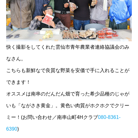
快く撮影をしてくれた雲仙市青年農業者連絡協議会のみ
なさん。
こちらも新鮮なで良質な野菜を安価で手に入れることが
できます！
オススメは南串のだんだん畑で育った希少品種のじゃが
いも「ながさき黄金」。黄色い肉質がホクホクでクリー
ミー！(お問い合わせ／南串山町4Hクラブ
080-8361-
6390
)