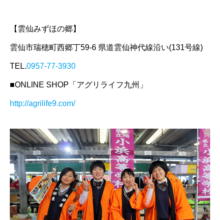
【雲仙みずほの郷】
雲仙市瑞穂町西郷丁59-6 県道雲仙神代線沿い(131号線)
TEL.
0957-77-3930
■ONLINE SHOP「アグリライフ九州」
http://agrilife9.com/