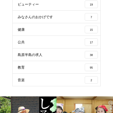
ビューティー
19
みなさんのおかげです
7
健康
15
公共
17
島原半島の求人
38
教育
95
音楽
2