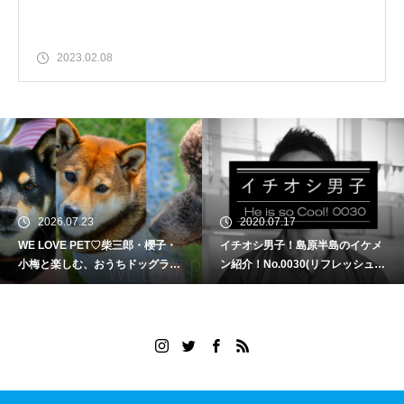
2023.02.08
2026.07.23
2020.07.17
WE LOVE PET♡柴三郎・櫻子・
イチオシ男子！島原半島のイケメ
小梅と楽しむ、おうちドッグラン
ン紹介！No.0030(リフレッシュセ
のある暮らし
ンターおばま 永池 正樹さん)