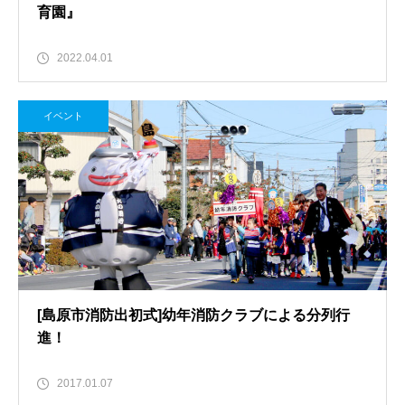
育園』
2022.04.01
イベント
[島原市消防出初式]幼年消防クラブによる分列行
進！
2017.01.07