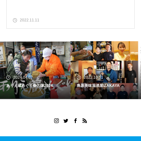
2022.11.11
2024.04.02
2022.10.31
りえ蔵めぐり春の陣2024
島原美味居酒屋IZAKAYA
海
っ