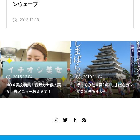
ンウェーブ
2018.12.18
2015.12.04
2019.11.04
NO.4 美女特集！西野カナ似の美
行ってみた＠第24回しまばらガマ
女！裏メニュー教えます！
ダス阿波踊り大会