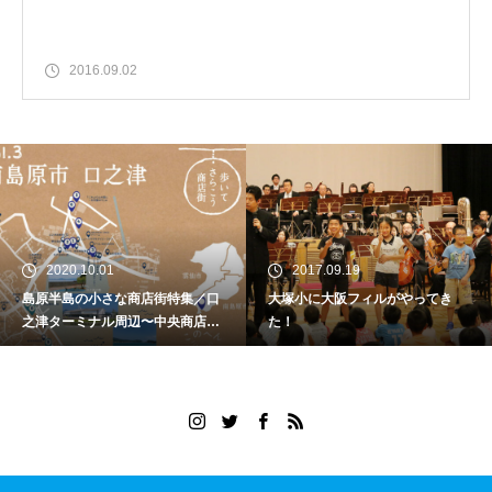
2016.09.02
2020.10.01
2017.09.19
島原半島の小さな商店街特集／口
大塚小に大阪フィルがやってき
之津ターミナル周辺〜中央商店
た！
街・栄町商店街〜