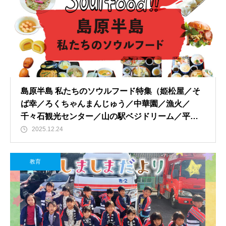
島原半島 私たちのソウルフード特集（姫松屋／そ
ば幸／ろくちゃんまんじゅう／中華園／漁火／
千々石観光センター／山の駅ベジドリーム／平野
鮮魚／おうちカフェマロン／Pao Crepe MILK／そ
2025.12.24
うめんcafe KOYORI）
教育