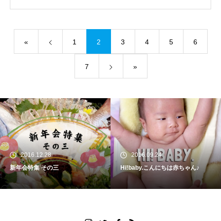
«
1
2
3
4
5
6
7
»
2016.12.28
2016.09.24
新年会特集 その三
Hi!baby.こんにちは赤ちゃん♪