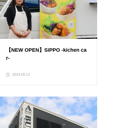
と、心地よさが調和する和モダ
ンな空間「古民家Café Ryu龍」
Hi!baby.こんにちは赤ちゃん♪
【NEW OPEN】トミーズ島原店
【NEW OPEN】SiPPO -kichen ca
【NEW OPEN】花と喫茶 水と木
r-
2024.05.12
【NEW OPEN】体の芯から整う
至福の時間「酵素温浴 haco」