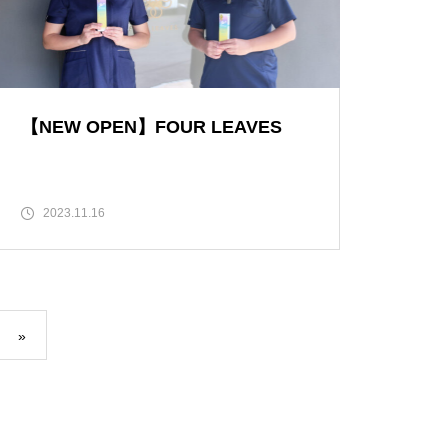
【NEW OPEN】BEAUTY SALO
N Qualis.（クオリス）
【NEW OPEN】FOUR LEAVES
2023.11.16
【NEW OPEN】カノン
»
島原半島の小さな商店街特集／
深江町にある商店