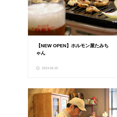
焙煎所が届ける、理想の一杯。
「雲仙麓珈琲焙煎研究所」
令和6年度 「はみ出せ島原！高校
生共創プロジェクト～よか町島原
を守る・繋ぐ・創る～」活動中！
【NEW OPEN】日常に寄り添
島原工業2年生が優秀賞受賞！デ
【NEW OPEN】ホルモン屋たみち
う、海辺の鮨処「鮨 彦八」
ザインパテントコンテスト
ゃん
2024.06.20
【NEW OPEN】煙と笑いのちょ
うどいい距離感。「焼肉 福よ
し」