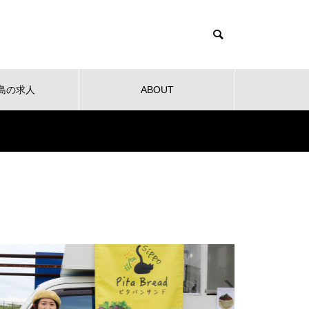
島の求人
ABOUT
健康
教育
公共
音楽
NEW OPEN
NEW O
【NEW OPEN】社会福祉法人
南高愛隣会 ホースセラピー研究
センター
 南高
【NEW OPEN】南島原の小さな焙
【NEW
ンタ
煎所が届ける、理想の一杯。「雲
ンJaillir
仙麓珈琲焙煎研究所」
【NEW OPEN】時を重ねた趣