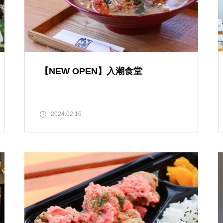
［島原市］喜ばれるチョコ♡久
遠チョコレートのバレンタイン
セット
【NEW OPEN】入潮食堂
core HAIR SALON（コア）【し
ましまのスポンサー様ご紹介】
2024.02.16
【NEW OPEN】トータルビュー
ティサロンMilimili