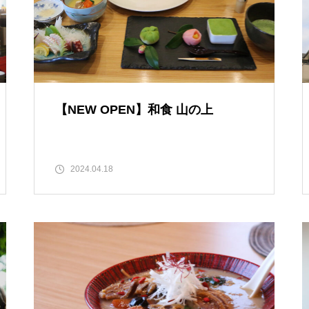
春のお祝い特集 @島原半島
【NEW OPEN】和食 山の上
島原半島 拉麺特集 2025
2024.04.18
だいたい1000円以下で食べられ
る！満足定食@島原半島