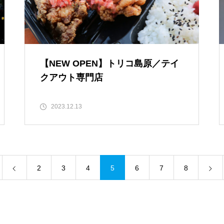
【NEW OPEN】トリコ島原／テイ
クアウト専門店
2023.12.13
【NEW OPEN】Choco hair
2
3
4
5
6
7
8
WE LOVE PLANTS. AT島原半島
（花樹園 有家店／重松花屋gree
n＋／HaNARaKaN／インテリア
ショップGARAGE）