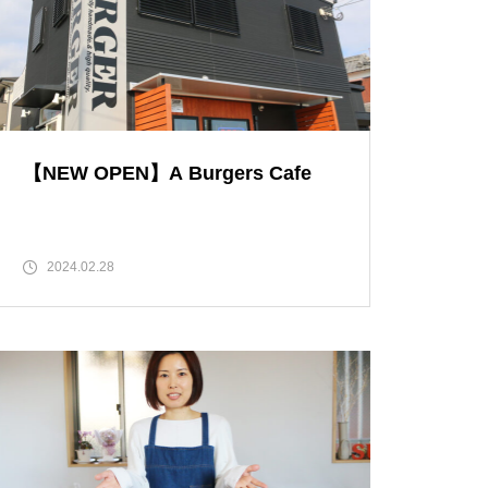
島原半島 私たちのソウルフード
特集（姫松屋／そば幸／ろくち
ゃんまんじゅう／中華園／漁火
／千々石観光センター／山の駅
ベジドリーム／平野鮮魚／おう
ちカフェマロン／Pao Crepe MI
【NEW OPEN】A Burgers Cafe
LK／そうめんcafe KOYORI）
PARFAIT＠島原半島特集
2024.02.28
おしゃれかランチ@島原半島 20
23