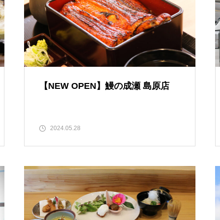
ランJaillir
NO.14 イチオシ美女特集！
【NEW OPEN】学びも仕事もは
島原市、居酒屋たかしで会えるイ
かどる、島原の新たなワークプ
【NEW OPEN】鰻の成瀬 島原店
ケメン男子！
レイス「コワーキングスペース
NODE島原店」
2024.05.28
【NEW OPEN】英語が好きにな
る。話したくなる。「Ayumi’s E
nglish Lesson」