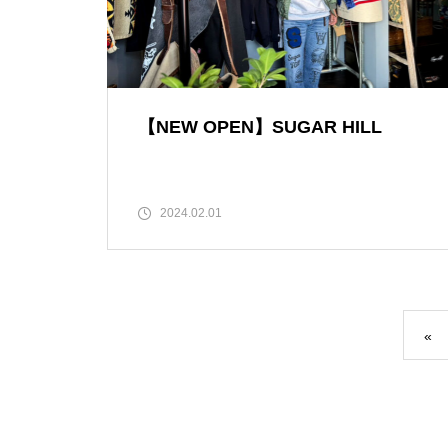
【NEW OPEN】SHINY
【NEW OPEN】SUGAR HILL
2024.02.01
【NEW OPEN】AS. Alexandrite
Scissors
«
【NEW OPEN】しろとうみ／上
田宝飾時計店