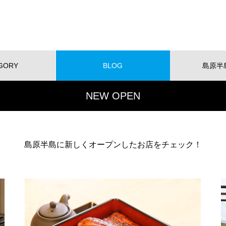
GORY
BLOG
島原半
NEW OPEN
NEW!
ショッピング
イベント
スポット
くらし
スポーツ
W OPEN
NEW OPEN
【NEWOPEN】たいやきが主
島原半島に新しくオープンしたお店をチェック！
役。「海の見える たいやきCafe
KOMACHI」
EWOPEN】たいやきが主役。
【NEW OPEN】社会福祉法人
の見える たいやきCafe KOM
愛隣会 ホースセラピー研究セ
I」
ー
おすすめページ
【NEW OPEN】山の上のレスト