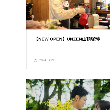
推し氷を巡る、夏の旅へ「第2
回 島原半島推し氷スタンプラリ
ー2026」
【NEW OPEN】UNZEN山頂珈琲
食べて、集めて、得しよう！か
き氷でつながる【島原半島 推し
氷2025】
2024.04.21
GACKT