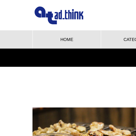
HOME
CATE
NEW OPEN
グルメ
ビューティー
We love pet
NE
【NEW OPEN】かき氷も、ケー
キも、夜カフェも。何度でも訪
れたくなる「REO」
も、ケーキ
WE LOVE PET♡柴三郎・櫻子・
【N
も訪れた
小梅と楽しむ、おうちドッグラン
「海
のある暮らし
ACH
【NEW OPEN】南島原の小さな