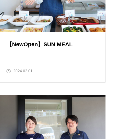
バレンタイン2023 @Patisserie
六三郎
【NewOpen】SUN MEAL
【NEW OPEN】naitre.hair（ネ
トゥール ヘアー）
2024.02.01
【NEW OPEN】private nail salo
n emu plus(えむぷらす）