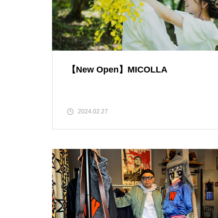
【NEW OPEN】ぱすたろう 島
原店
【New Open】MICOLLA
La Vierie（ラヴィリエ）【しま
しまのスポンサー様ご紹介】
2024.02.27
【NEW OPEN】Salon Ville