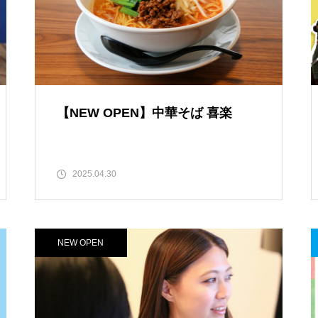
春のお祝い特集 @島原半島
【NEW OPEN】中華そば 喜楽
島原半島 拉麺特集 2025
2025.04.30
だいたい1000円以下で食べられ
NEW OPEN
る！満足定食@島原半島