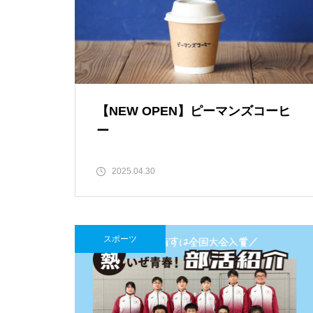
推し氷を巡る、夏の旅へ「第2
回 島原半島推し氷スタンプラリ
ー2026」
【NEW OPEN】ピーマンズコーヒ
食べて、集めて、得しよう！か
ー
き氷でつながる【島原半島 推し
氷2025】
2025.04.30
スポーツ
GACKT