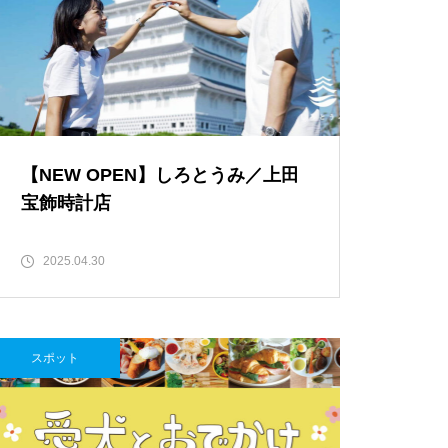
と、心地よさが調和する和モダ
ンな空間「古民家Café Ryu龍」
雲仙市国見町の多比良温泉神社に
伝わる豊作祈願「風除祭」に行っ
てみた。
【NEW OPEN】トリコ島原／テイ
【NEW OPEN】トミーズ島原店
【NEW OPEN】しろとうみ／上田
クアウト専門店
宝飾時計店
2025.04.30
【NEW OPEN】体の芯から整う
至福の時間「酵素温浴 haco」
スポット