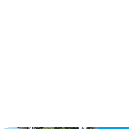
【NEW OPEN】BEAUTY SALO
N Qualis.（クオリス）
【NEW OPEN】カノン
島原半島の小さな商店街特集／
深江町にある商店