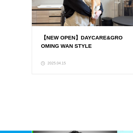
【NEW OPEN】SHINY
【NEW OPEN】DAYCARE&GRO
OMING WAN STYLE
2025.04.15
【NEW OPEN】AS. Alexandrite
Scissors
【NEW OPEN】しろとうみ／上
田宝飾時計店