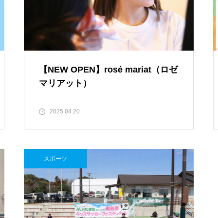
［島原市］喜ばれるチョコ♡久
遠チョコレートのバレンタイン
セット
【NEW OPEN】rosé mariat（ロゼ
マリアット）
core HAIR SALON（コア）【し
ましまのスポンサー様ご紹介】
2025.04.20
スポーツ
【NEW OPEN】トータルビュー
ティサロンMilimili