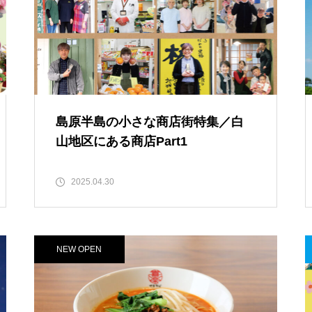
ランJaillir
【NEW OPEN】旬菜鮮たつみ
【NEW OPEN】学びも仕事もは
【NEW OPEN】ペットの体に優し
かどる、島原の新たなワークプ
島原半島の小さな商店街特集／白
い療法を『ありあけペットクリニ
レイス「コワーキングスペース
山地区にある商店Part1
ック』
NODE島原店」
2025.04.30
【NEW OPEN】英語が好きにな
る。話したくなる。「Ayumi’s E
nglish Lesson」
NEW OPEN