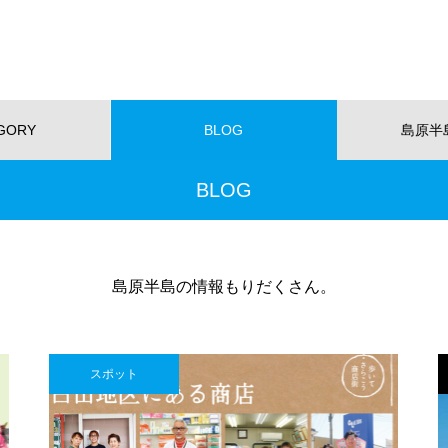
GORY
BLOG
島原半
BLOG
NEW!
ショッピング
イベント
スポット
くらし
スポーツ
W OPEN
NEW OPEN
【NEWOPEN】たいやきが主
島原半島の情報もりだくさん。
役。「海の見える たいやきCafe
KOMACHI」
EWOPEN】たいやきが主役。
【NEW OPEN】社会福祉法人
の見える たいやきCafe KOM
愛隣会 ホースセラピー研究セ
スポット
I」
ー
おすすめページ
【NEW OPEN】山の上のレスト