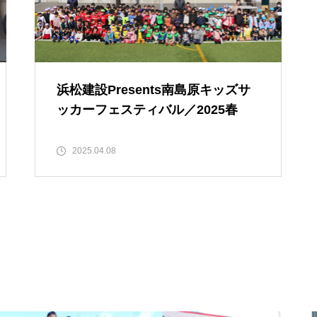
浜松建設Presents南島原キッズサ
ッカーフェスティバル／2025春
2025.04.08
【NEW OPEN】Choco hair
WE LOVE PLANTS. AT島原半島
（花樹園 有家店／重松花屋gree
n＋／HaNARaKaN／インテリア
ショップGARAGE）