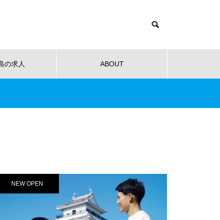
島の求人
ABOUT
健康
教育
公共
音楽
NEW OPEN
NEW O
【NEW OPEN】社会福祉法人
南高愛隣会 ホースセラピー研究
センター
 南高
【NEW OPEN】南島原の小さな焙
【NEW
ンタ
煎所が届ける、理想の一杯。「雲
ンJaillir
NEW OPEN
仙麓珈琲焙煎研究所」
【NEW OPEN】時を重ねた趣