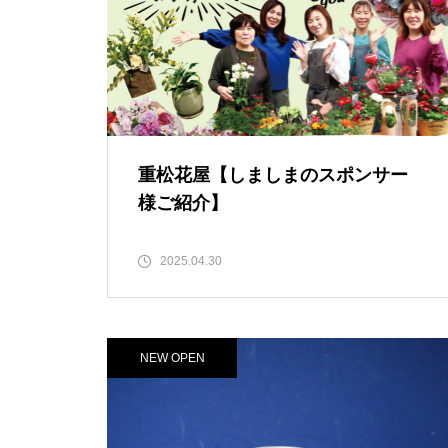
焙煎所が届ける、理想の一杯。
「雲仙麓珈琲焙煎研究所」
Hi!baby.こんにちは赤ちゃん♪
【NEW OPEN】日常に寄り添
ただひたすら一生懸命に「白山JF
重松花屋【しましまのスポンサー
う、海辺の鮨処「鮨 彦八」
少年」
様ご紹介】
2025.04.30
【NEW OPEN】煙と笑いのちょ
うどいい距離感。「焼肉 福よ
し」
NEW OPEN