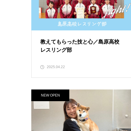
【NEW OPEN】ぱすたろう 島
原店
教えてもらった技と心／島原高校
レスリング部
La Vierie（ラヴィリエ）【しま
しまのスポンサー様ご紹介】
2025.04.22
NEW OPEN
【NEW OPEN】Salon Ville