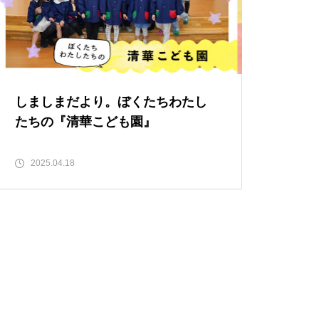
バレンタイン2023 @Patisserie
六三郎
しましまだより。ぼくたちわたし
たちの『清華こども園』
【NEW OPEN】naitre.hair（ネ
トゥール ヘアー）
2025.04.18
【NEW OPEN】private nail salo
n emu plus(えむぷらす）