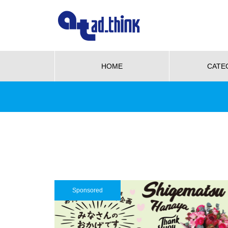
HOME
CATE
NEW OPEN
グルメ
ビューティー
We love pet
NE
【NEW OPEN】かき氷も、ケー
キも、夜カフェも。何度でも訪
れたくなる「REO」
も、ケーキ
WE LOVE PET♡柴三郎・櫻子・
【N
も訪れた
小梅と楽しむ、おうちドッグラン
「海
Sponsored
のある暮らし
ACH
【NEW OPEN】南島原の小さな