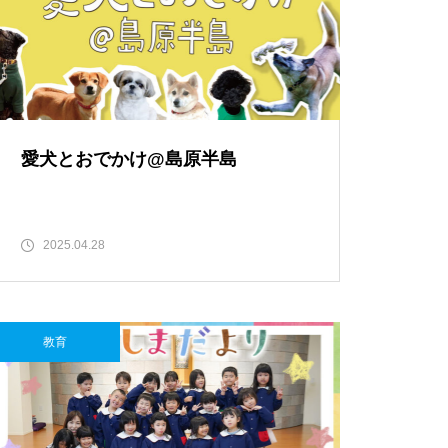
島原半島 私たちのソウルフード
特集（姫松屋／そば幸／ろくち
ゃんまんじゅう／中華園／漁火
／千々石観光センター／山の駅
ベジドリーム／平野鮮魚／おう
ちカフェマロン／Pao Crepe MI
愛犬とおでかけ@島原半島
LK／そうめんcafe KOYORI）
PARFAIT＠島原半島特集
2025.04.28
おしゃれかランチ@島原半島 20
教育
23