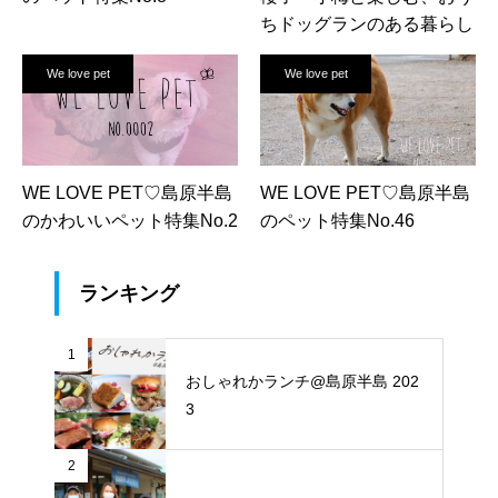
ちドッグランのある暮らし
We love pet
We love pet
WE LOVE PET♡島原半島
WE LOVE PET♡島原半島
のかわいいペット特集No.2
のペット特集No.46
ランキング
1
おしゃれかランチ@島原半島 202
3
2