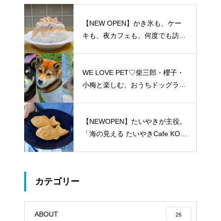
【NEW OPEN】かき氷も、ケー
キも、夜カフェも。何度でも訪れ
たくなる「REO」
WE LOVE PET♡柴三郎・櫻子・
小梅と楽しむ、おうちドッグラン
のある暮らし
【NEWOPEN】たいやきが主役。
「海の見える たいやきCafe KOM
ACHI」
カテゴリー
ABOUT
26