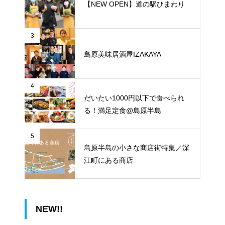
【NEW OPEN】道の駅ひまわり
3
島原美味居酒屋IZAKAYA
4
だいたい1000円以下で食べられ
る！満足定食@島原半島
5
島原半島の小さな商店街特集／深
江町にある商店
NEW!!