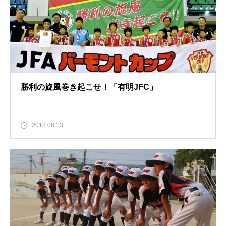
勝利の旋風巻き起こせ！「有明JFC」￼
2018.08.13