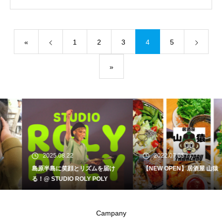
«
1
2
3
4
5
»
2025.08.22
2022.07.05
島原半島に笑顔とリズムを届け
【NEW OPEN】居酒屋 山猿
る！@ STUDIO ROLY POLY
Campany