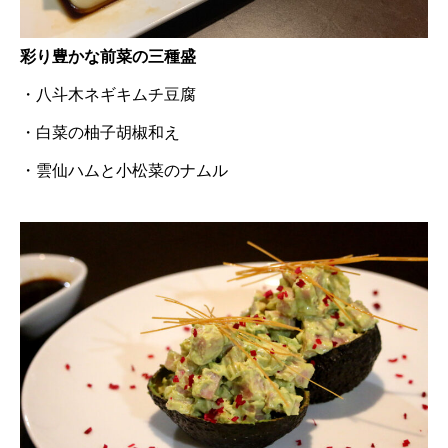
彩り豊かな前菜の三種盛
・八斗木ネギキムチ豆腐
・白菜の柚子胡椒和え
・雲仙ハムと小松菜のナムル