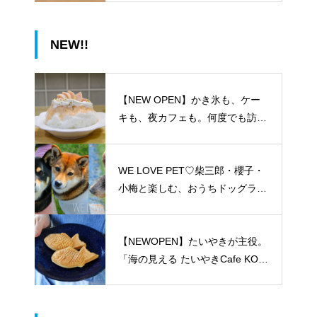
NEW!!
【NEW OPEN】かき氷も、ケー
キも、夜カフェも。何度でも訪れ
たくなる「REO」
WE LOVE PET♡柴三郎・櫻子・
小梅と楽しむ、おうちドッグラン
のある暮らし
【NEWOPEN】たいやきが主役。
「海の見える たいやきCafe KOM
ACHI」