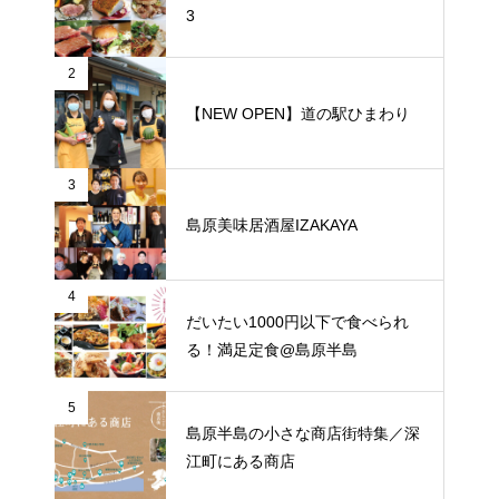
3
2
【NEW OPEN】道の駅ひまわり
3
島原美味居酒屋IZAKAYA
4
だいたい1000円以下で食べられ
る！満足定食@島原半島
5
島原半島の小さな商店街特集／深
江町にある商店