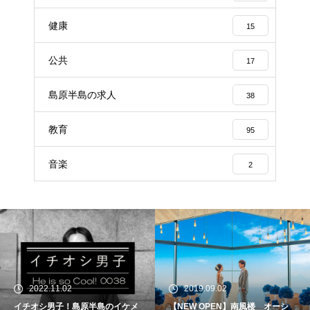
健康
15
公共
17
島原半島の求人
38
教育
95
音楽
2
2022.11.02
2019.09.02
イチオシ男子！島原半島のイケメ
【NEW OPEN】南風楼 オーシ