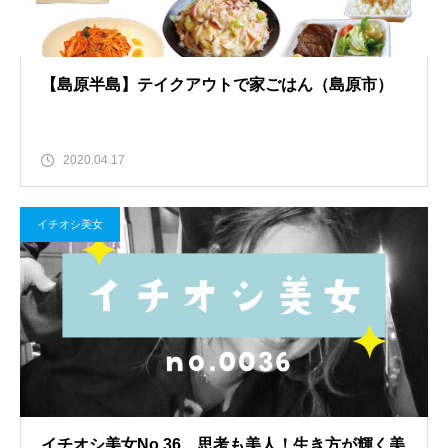
【島原半島】テイクアウトで家ごはん（島原市）
2020.04.17
イチオシ美女
イチオシ美女No.36 思考も美人！生き方が輝く美