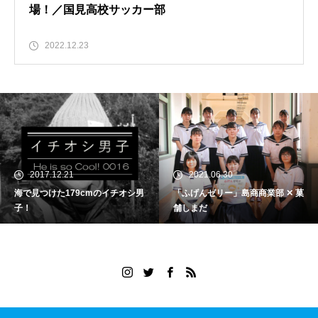
場！／国見高校サッカー部
2022.12.23
2017.12.21
2021.06.30
海で見つけた179cmのイチオシ男
「ふげんゼリー」島商商業部 ✕ 菓
子！
舗しまだ