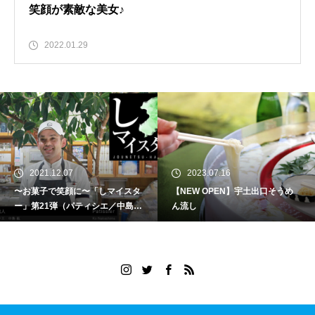
笑顔が素敵な美女♪
2022.01.29
2021.12.07
2023.07.16
〜お菓子で笑顔に〜「しマイスタ
【NEW OPEN】宇土出口そうめ
ー」第21弾（パティシエ／中島
ん流し
絋）