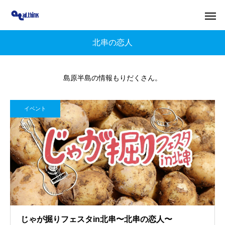
北串の恋人
島原半島の情報もりだくさん。
イベント
じゃが掘りフェスタin北串〜北串の恋人〜