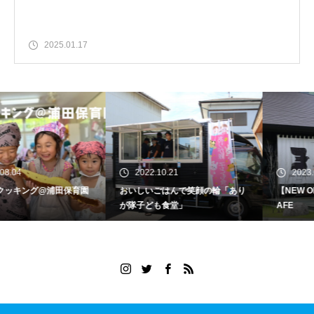
2025.01.17
2022.10.21
2023.07.22
田保育園
おいしいごはんで笑顔の輪「あり
【NEW OPEN】BON VOY
が隊子ども食堂」
AFE