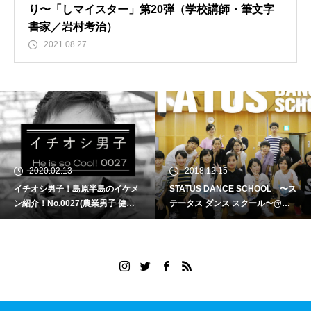
り〜「しマイスター」第20弾（学校講師・筆文字
書家／岩村考治）
2021.08.27
2020.02.13
2018.12.15
イチオシ男子！島原半島のイケメ
STATUS DANCE SCHOOL 〜ス
ン紹介！No.0027(農業男子 健太
テータス ダンス スクール〜@有
さん)
明町