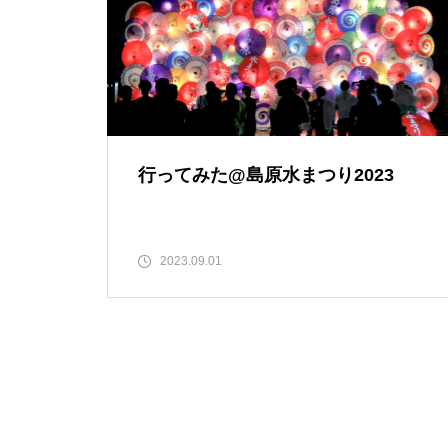
【NEW OPEN】社会福祉法人 南
高愛隣会 ホースセラピー研究セン
ター
浜松建設Presents南島原キッズサ
行ってみた@島原水まつり2023
ッカーフェスティバル2023夏
2023.09.01