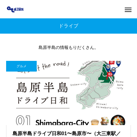
ドライブ
島原半島の情報もりだくさん。
グルメ
島原半島ドライブ日和01〜島原市〜（大三東駅／