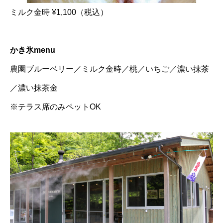
ミルク金時 ¥1,100（税込）
かき氷menu
農園ブルーベリー／ミルク金時／桃／いちご／濃い抹茶
／濃い抹茶金
※テラス席のみペットOK