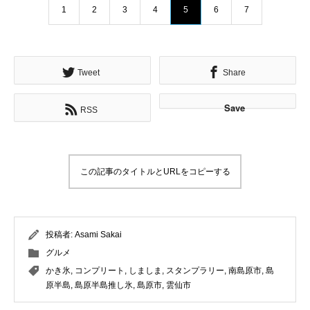
1
2
3
4
5
6
7
Tweet
Share
Save
RSS
この記事のタイトルとURLをコピーする
投稿者:
Asami Sakai
グルメ
かき氷
,
コンプリート
,
しましま
,
スタンプラリー
,
南島原市
,
島
原半島
,
島原半島推し氷
,
島原市
,
雲仙市