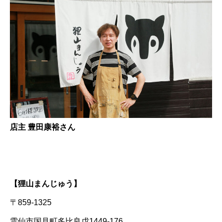
店主 豊田康裕さん
【狸山まんじゅう】
〒859-1325
雲仙市国見町多比良戊1449-176