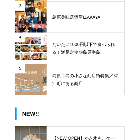
3
島原美味居酒屋IZAKAYA
4
だいたい1000円以下で食べられ
る！満足定食@島原半島
5
島原半島の小さな商店街特集／深
江町にある商店
NEW!!
【NEW OPEN】かき氷も、ケー