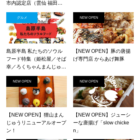
市内認定店（雲仙 福田屋
／雲のなかcafe／焼肉 牛花
グルメ
NEW OPEN
／山の駅ベジドリーム／旅
館 松栄）
島原半島 私たちのソウル
【NEW OPEN】豚の唐揚
フード特集（姫松屋／そば
げ専門店 からあげ舞豚
幸／ろくちゃんまんじゅう
／中華園／漁火／千々石観
NEW OPEN
NEW OPEN
光センター／山の駅ベジド
リーム／平野鮮魚／おうち
カフェマロン／Pao Crepe
MILK／そうめんcafe KOY
ORI）
【NEW OPEN】狸山まん
【NEW OPEN】ジューシ
じゅうリニューアルオープ
ーな唐揚げ「slow chicke
ン！
n」