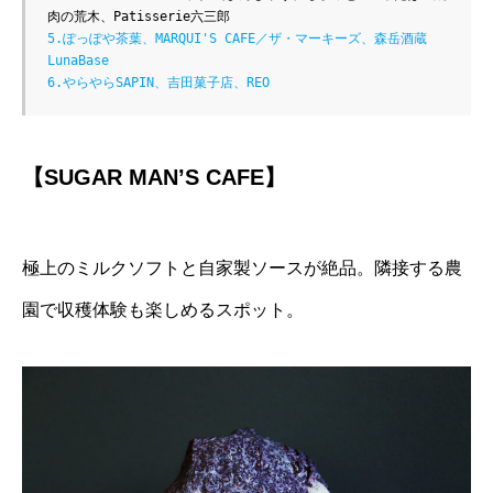
肉の荒木、Patisserie六三郎
5.ぽっぽや茶葉、MARQUI'S CAFE／ザ・マーキーズ、森岳酒蔵
LunaBase
6.やらやらSAPIN、吉田菓子店、REO
【SUGAR MAN’S CAFE】
極上のミルクソフトと自家製ソースが絶品。隣接する農
園で収穫体験も楽しめるスポット。