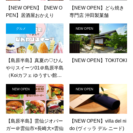
【NEW OPEN】【NEW O
【NEW OPEN】どら焼き
PEN】居酒屋おかえり
専門店 沖田製菓舗
グルメ
NEW OPEN
【島原半島】真夏の♡ひん
【NEW OPEN】TOKITOKI
やりスイーツ01＠島原半島
（Koiカフェ ゆうすい館・
狸山まんじゅう・SHALL
NEW OPEN
NEW OPEN
Y・なばやま茶屋ひかり）
【島原半島】雲仙ジオバー
【NEW OPEN】villa del ni
ガー＠雲仙市×長崎大×雲仙
do (ヴィッラ デル ニード)