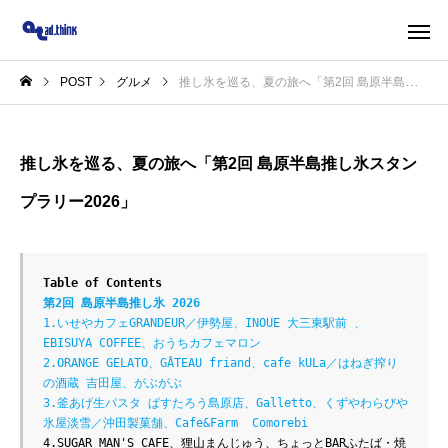
POST
グルメ
推し氷を巡る、夏の旅へ「第2回 島原半島推し氷スタンプラリー2026」
推し氷を巡る、夏の旅へ「第2回 島原半島推し氷スタン
プラリー2026」
Table of Contents
第2回 島原半島推し氷 2026
1.いせやカフェGRANDEUR／伊勢屋、INOUE 大三東駅前 、
EBISUYA COFFEE、おうちカフェマロン
2.ORANGE GELATO、GÂTEAU friand、cafe kULa／はねぎ搾り
の酒蔵 吉田屋、がぶがぶ
3.釜あげ生パスタ ぱすたろう島原店、Galletto、くずやわらびや
氷屋淡雪／沖田製菓舗、Cafe&Farm  Comorebi
4.SUGAR MAN'S CAFE、狸山まんじゅう、ちょっとBARふたば・焼